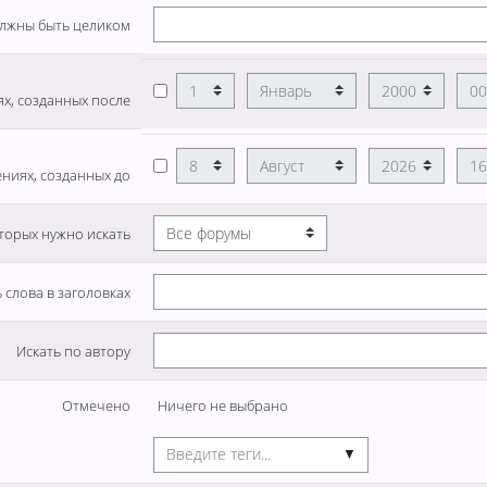
олжны быть целиком
День
Месяц
Год
Час
х, созданных после
День
Месяц
Год
Час
ениях, созданных до
торых нужно искать
 слова в заголовках
Искать по автору
Выбранные элементы:
Отмечено
Ничего не выбрано
▼