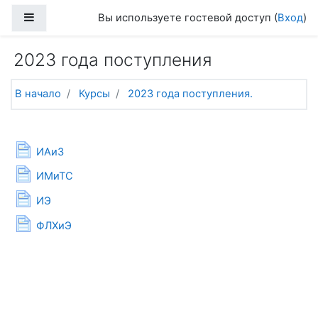
Перейти к основному содержанию
Боковая панель
Вы используете гостевой доступ (
Вход
)
2023 года поступления
В начало
Курсы
2023 года поступления.
Тематический план
Общее
Страница
ИАиЗ
Страница
ИМиТС
Страница
ИЭ
Страница
ФЛХиЭ