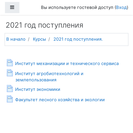
Перейти к основному содержанию
Боковая панель
Вы используете гостевой доступ (
Вход
)
2021 год поступления
В начало
Курсы
2021 год поступления.
Тематический план
Общее
Страница
Институт механизации и технического сервиса
Институт агробиотехнологий и
Страница
землепользования
Страница
Институт экономики
Страница
Факультет лесного хозяйства и экологии